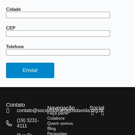
Cidade
CEP
Telefone
Contato
Navegação
Social
contato@sociedadeamigosdavida.org.br
Faça parte
Colabore
(19) 3231-
Quem somos
4111
Blog
Perguntas