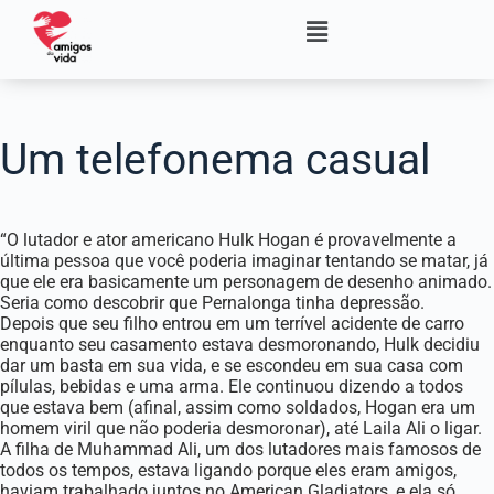
Um telefonema casual
“O lutador e ator americano Hulk Hogan é provavelmente a
última pessoa que você poderia imaginar tentando se matar, já
que ele era basicamente um personagem de desenho animado.
Seria como descobrir que Pernalonga tinha depressão.
Depois que seu filho entrou em um terrível acidente de carro
enquanto seu casamento estava desmoronando, Hulk decidiu
dar um basta em sua vida, e se escondeu em sua casa com
pílulas, bebidas e uma arma. Ele continuou dizendo a todos
que estava bem (afinal, assim como soldados, Hogan era um
homem viril que não poderia desmoronar), até Laila Ali o ligar.
A filha de Muhammad Ali, um dos lutadores mais famosos de
todos os tempos, estava ligando porque eles eram amigos,
haviam trabalhado juntos no American Gladiators, e ela só