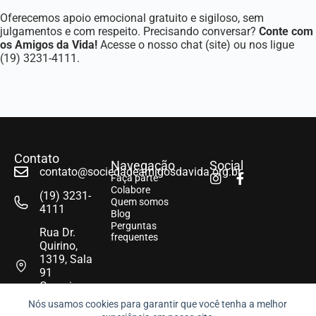
Oferecemos apoio emocional gratuito e sigiloso, sem
julgamentos e com respeito. Precisando conversar?
Conte com
os Amigos da Vida!
Acesse o nosso chat (
site
) ou nos ligue
(19) 3231-4111.
Contato
Navegação
Social
contato@sociedadeamigosdavida.org.br
Faça parte
Colabore
(19) 3231-
Quem somos
4111
Blog
Perguntas
Rua Dr.
frequentes
Quirino,
1319, Sala
91
Campinas -
SP
Nós usamos cookies para garantir que você tenha a melhor