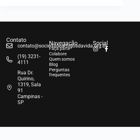
Contato
Navegação
Social
contato@sociedadeamigosdavida.org.br
Faça parte
Colabore
(19) 3231-
Quem somos
4111
Blog
Perguntas
Rua Dr.
frequentes
Quirino,
1319, Sala
91
Campinas -
SP
Sociedade Amigos da Vida – 2025 © Todos os direitos
reservados.