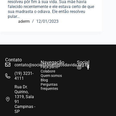
resolveu pôr fim à sua vida. Sua mãe havia
falecido recentemente e ele estava certo de que
sua madrasta o odiava. Ele então resolveu
pular…
aderm
12/01/2023
Contato
Navegação
Social
contato@sociedadeamigosdavida.org.br
Faça parte
Colabore
(19) 3231-
Quem somos
4111
Blog
Perguntas
Rua Dr.
frequentes
Quirino,
1319, Sala
91
Campinas -
SP