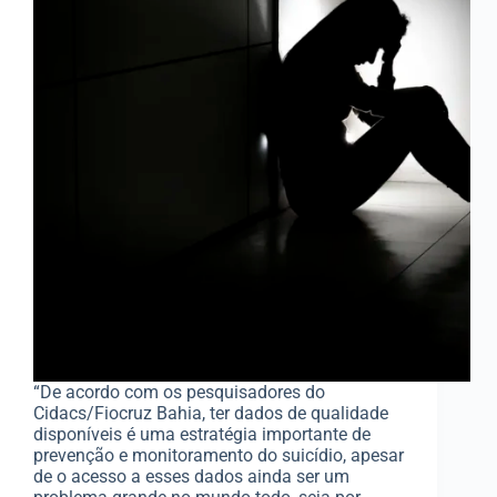
“De acordo com os pesquisadores do
Cidacs/Fiocruz Bahia, ter dados de qualidade
disponíveis é uma estratégia importante de
prevenção e monitoramento do suicídio, apesar
de o acesso a esses dados ainda ser um